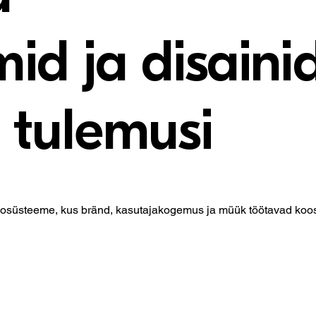
id ja disainid
 tulemusi
 ökosüsteeme, kus bränd, kasutajakogemus ja müük töötavad ko