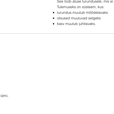
See loob aluse turundusele, mis ei 
Tulemuseks on süsteem, kus:
turundus muutub mõõdetavaks
otsused muutuvad selgeks
kasv muutub juhitavaks.
rütmi,