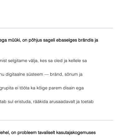
d ega müüki, on põhjus sageli ebaselges brändis ja
st selgitame välja, kes sa oled ja kellele sa
sinu digitaalne süsteem — bränd, sõnum ja
tgrupita ei tööta ka kõige parem disain ega
tab sul eristuda, rääkida arusaadavalt ja toetab
ilehel, on probleem tavaliselt kasutajakogemuses