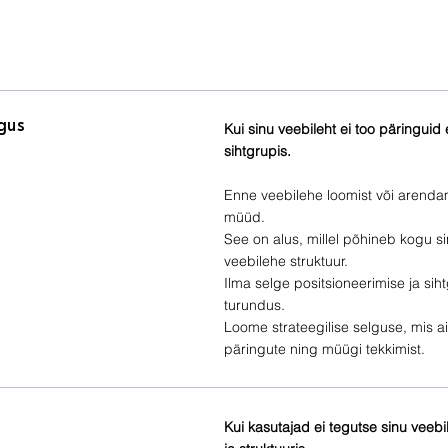
lgus
Kui sinu veebileht ei too päringui
sihtgrupis.
Enne veebilehe loomist või arendami
müüd.
See on alus, millel põhineb kogu 
veebilehe struktuur.
Ilma selge positsioneerimise ja sih
turundus.
Loome strateegilise selguse, mis ai
päringute ning müügi tekkimist.
Kui kasutajad ei tegutse sinu veeb