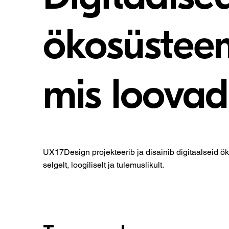
ökosüsteem
mis loovad
UX17Design projekteerib ja disainib digitaalseid
selgelt, loogiliselt ja tulemuslikult.