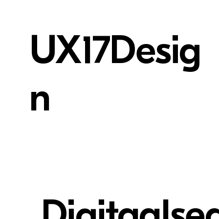
UX17Desig
n
Digitaalse