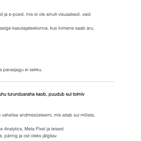
 ja e-poed, mis ei ole ainult visuaalsed, vaid
selge kasutajateekonna, kus inimene saab aru,
na parasjagu ei sekku.
 kuhu turundusraha kaob, puudub sul toimiv
 vahelise andmesüsteemi, mis aitab sul mõista,
 Analytics, Meta Pixel ja teised
 päring ja ost oleks jälgitav.