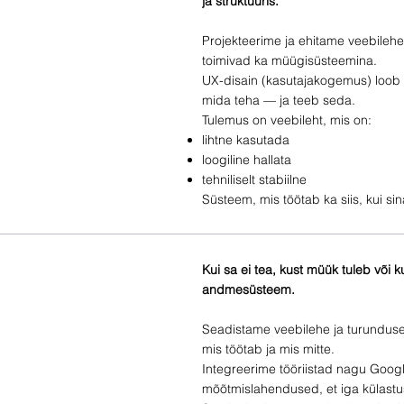
ja struktuuris.
Projekteerime ja ehitame veebilehed
toimivad ka müügisüsteemina.
UX-disain (kasutajakogemus) loob 
mida teha — ja teeb seda.
Tulemus on veebileht, mis on:
lihtne kasutada
loogiline hallata
tehniliselt stabiilne
Süsteem, mis töötab ka siis, kui si
Kui sa ei tea, kust müük tuleb või
andmesüsteem.
Seadistame veebilehe ja turunduse
mis töötab ja mis mitte.
Integreerime tööriistad nagu Google
mõõtmislahendused, et iga külastus,