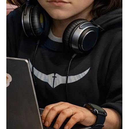
vundament, mis kannatab skaleerimist. I ETAPP – Andmete
arhitektuur Eesmär