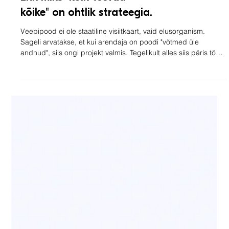
UX ja Disain
SHOP MANAGER: Kes
tegelikult juhib su e-poodi?
Ehk miks "kõik teevad
kõike" on ohtlik strateegia.
Veebipood ei ole staatiline visiitkaart, vaid elusorganism.
Sageli arvatakse, et kui arendaja on poodi "võtmed üle
andnud", siis ongi projekt valmis. Tegelikult alles siis päris töö
algab. Kuid siin peitubki lõks: kes need võtmed vastu võtab?
Kes vastutab sisu eest, kes tehnika eest ja kes selle eest, et
kliendid pood apsu üldse üles leiaksid? Kui rollid on segased,
on tulemuseks kallis ja ebaefektiivne süsteem. Kui vastutus
läheb puhkusele Mul oli projekt, kus omanik andis s