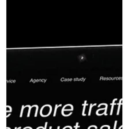
Kasvu- ja müügisüsteem
E-poe kasvustrateegia
Miks tehniline seadistus ei ole veel kasv? Kui eesmärk ei ole
selge, siis ka parim seadistus ei vii õiges suunas.