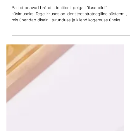
Identiteet ja strateegia
Identiteet on süsteem,
mitte ainult logo
Paljud peavad brändi identiteeti pelgalt "ilusa pildi"
küsimuseks. Tegelikkuses on identiteet strateegiline süsteem ,
mis ühendab disaini, turunduse ja kliendikogemuse üheks
tervikuks. Kui kõik need osad töötavad sünkroonis, sünnib
nähtavus, mis ei ole hetkeline sähvatus, vaid kestab ja