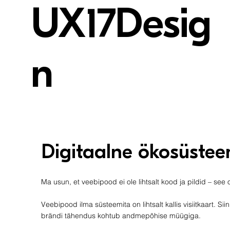
UX17Desig
n
Digitaalne ökosüstee
Ma usun, et veebipood ei ole lihtsalt kood ja pildid – se
Veebipood ilma süsteemita on lihtsalt kallis visiitkaart. S
brändi tähendus kohtub andmepõhise müügiga.