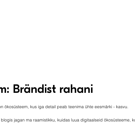
m: Brändist rahani
e on ökosüsteem, kus iga detail peab teenima ühte eesmärki - kasvu.
iin blogis jagan ma raamistikku, kuidas luua digitaalseid ökosüsteeme, k