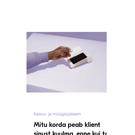
Kasvu- ja müügisüsteem
Mitu korda peab klient
sinust kuulma, enne kui ta