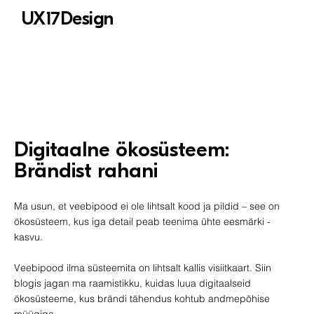
UX17Design
Digitaalne ökosüsteem:
Brändist rahani
Ma usun, et veebipood ei ole lihtsalt kood ja pildid – see on
ökosüsteem, kus iga detail peab teenima ühte eesmärki -
kasvu.
Veebipood ilma süsteemita on lihtsalt kallis visiitkaart. Siin
blogis jagan ma raamistikku, kuidas luua digitaalseid
ökosüsteeme, kus brändi tähendus kohtub andmepõhise