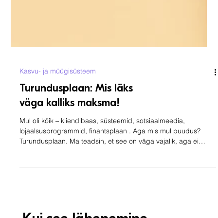
Kasvu- ja müügisüsteem
Turundusplaan: Mis läks
väga kalliks maksma!
Mul oli kõik – kliendibaas, süsteemid, sotsiaalmeedia,
lojaalsusprogrammid, finantsplaan . Aga mis mul puudus?
Turundusplaan. Ma teadsin, et see on väga vajalik, aga ei
teinud. Ja see läks mulle väga kalliks maksma. Ühe uue kliendi
saamine läks mulle maksma 360 € + 22% km. See number on
valus. See number on õppetund. See number on põhjus, miks
ma sellest kirjutan, et sina ei peaks selle reha otsa astuma. Mis
valesti läks? Sain reklaamiteenuse pakkumise, mis tundus