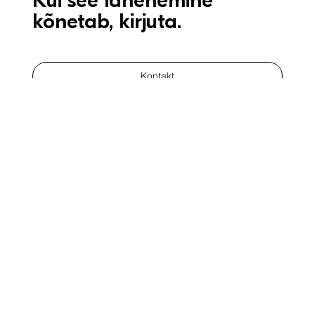
imeline –
Kui see lähenemine
kõnetab, kirjuta.
Kontakt
Avaleht
Veebileht+broneerimisüsteem
UX Brand System
Blogi
Kontakt
Privaatsuspoliitika
Müügitingimused
leivi@17.ee