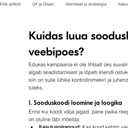
Kõik artiklid
UX ja Disain
Identiteet ja strateegia
Kasv
Kuidas luua soodu
veebipoes?
Edukas kampaania ei ole lihtsalt üks suvali
algab seadistamisest ja lõpeb kliendi ostuk
siin on sulle lühike kontrollnimekiri ja juh
tuleks.
1. Sooduskoodi loomine ja loogika
Enne kui koodi välja jagad, pane paika ree
on oluline läbi mõelda:
Kasutuspiirangud:
 Kas kood kehtib vaid