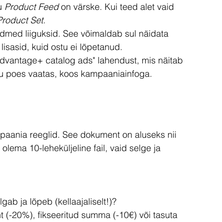
u 
Product Feed
 on värske. Kui teed alet vaid 
Product Set
.
andmed liiguksid. See võimaldab sul näidata 
 lisasid, kuid ostu ei lõpetanud.
dvantage+ catalog ads" lahendust, mis näitab 
 su poes vaatas, koos kampaaniainfoga. 
paania reeglid. See dokument on aluseks nii 
 olema 10-leheküljeline fail, vaid selge ja 
gab ja lõpeb (kellaajaliselt!)?
t (-20%), fikseeritud summa (-10€) või tasuta 