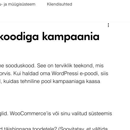
u- ja müügisüsteem
Kliendisuhted
skoodiga kampaania
ne sooduskood. See on terviklik teekond, mis 
orvis. Kui haldad oma WordPressi e-poodi, siis 
end, kuidas tehniline pool kampaaniaga kaasa 
glid. WooCommerce’is või sinu valitud süsteemis 
 täishinnaga toodetele? (Soovitatav, et vältida 