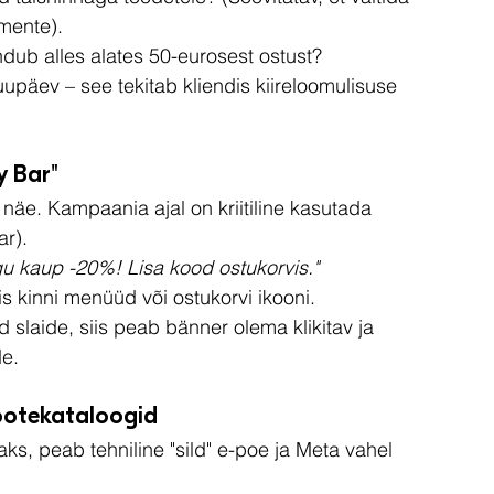
gmente).
dub alles alates 50-eurosest ostust?
uupäev – see tekitab kliendis kiireloomulisuse 
y Bar"
 näe. Kampaania ajal on kriitiline kasutada 
r).
u kaup -20%! Lisa kood ostukorvis."
is kinni menüüd või ostukorvi ikooni.
 slaide, siis peab bänner olema klikitav ja 
e.
ootekataloogid
ks, peab tehniline "sild" e-poe ja Meta vahel 