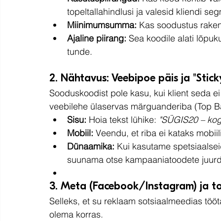
topeltallahindlusi ja valesid kliendi se
Miinimumsumma:
 Kas soodustus raken
Ajaline piirang:
 Sea koodile alati lõpuk
tunde.
2. Nähtavus: Veebipoe päis ja "Stick
Sooduskoodist pole kasu, kui klient seda ei
veebilehe ülaservas märguanderiba (Top Ba
Sisu:
 Hoia tekst lühike: 
"SÜGIS20 – kog
Mobiil:
 Veendu, et riba ei kataks mobiil
Dünaamika:
 Kui kasutame spetsiaalseid
suunama otse kampaaniatoodete juurd
3. Meta (Facebook/Instagram) ja t
Selleks, et su reklaam sotsiaalmeedias tööta
olema korras.