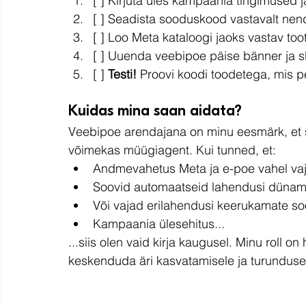
[ ] Kirjuta üles kampaania tingimused ja
[ ] Seadista sooduskood vastavalt nend
[ ] Loo Meta kataloogi jaoks vastav too
[ ] Uuenda veebipoe päise bänner ja sl
[ ] 
Testi!
 Proovi koodi toodetega, mis p
Kuidas mina saan aidata?
Veebipoe arendajana on minu eesmärk, et sinu
võimekas müügiagent. Kui tunned, et:
Andmevahetus Meta ja e-poe vahel vaj
Soovid automaatseid lahendusi dünami
Või vajad erilahendusi keerukamate s
Kampaania ülesehitus...
...siis olen vaid kirja kaugusel. Minu roll on
keskenduda äri kasvatamisele ja turunduse