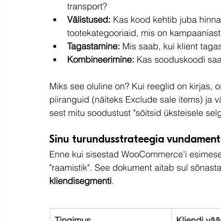
transport?
Välistused:
 Kas kood kehtib juba hinn
tootekategooriaid, mis on kampaaniast
Tagastamine:
 Mis saab, kui klient tag
Kombineerimine:
 Kas sooduskoodi saa
Miks see oluline on? Kui reeglid on kirjas,
piiranguid (näiteks Exclude sale items) ja 
sest mitu soodustust "sõitsid üksteisele selg
Sinu turundusstrateegia vundament
Enne kui sisestad WooCommerce'i esimese
"raamistik". See dokument aitab sul sõnast
kliendisegmenti
.
Tingimus
Kliendi vä