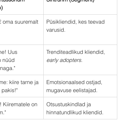
p)
€ oma suuremalt 
Püsikliendid, kes teevad 
varusid.
ne! Uus 
Trenditeadlikud kliendid, 
n nüüd 
early adopters
.
nnaga."
e: kiire tarne ja 
Emotsionaalsed ostjad, 
 pakis!"
mugavuse eelistajad.
a! Kiirematele on 
Otsustuskindlad ja 
m."
hinnatundlikud kliendid.