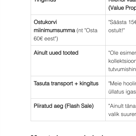
(Value Pro
Ostukorvi 
"Säästa 15
miinimumsumma
 (nt "Osta 
ostult!"
60€ eest")
Ainult uued tooted
"Ole esime
kollektsioo
tutvumishi
Tasuta transport + kingitus
"Meie hoolim
üllatus igas
Piiratud aeg (Flash Sale)
"Ainult tän
valik suure