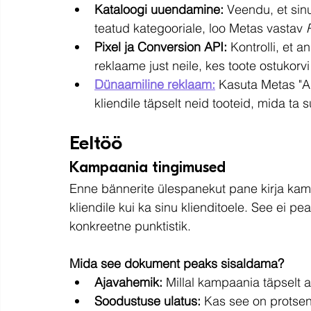
Kataloogi uuendamine:
 Veendu, et sin
teatud kategooriale, loo Metas vastav 
Pixel ja Conversion API:
 Kontrolli, et 
reklaame just neile, kes toote ostukorvi
Dünaamiline reklaam:
 Kasuta Metas "A
kliendile täpselt neid tooteid, mida ta
Eeltöö
Kampaania tingimused
Enne bännerite ülespanekut pane kirja kam
kliendile kui ka sinu klienditoele. See ei pea
konkreetne punktistik.
Mida see dokument peaks sisaldama?
Ajavahemik:
 Millal kampaania täpselt al
Soodustuse ulatus:
 Kas see on protsen