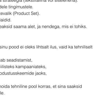
 strateegia (tekstifailina või siselehena).
ele tingimustele.
tevalik (Product Set).
aidid.
eaksid saama alet, ja nendega, mis ei tohiks.
 pood ei oleks lihtsalt ilus, vaid ka tehniliselt 
ab seadistamist,
ilisteks kampaaniateks,
oodustusskeemide jaoks,
 hoida tehniline pool korras, et sina saaksid 
le.