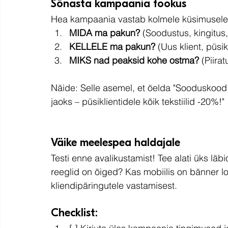
Sõnasta kampaania fookus
Hea kampaania vastab kolmele küsimusele
MIDA ma pakun?
 (Soodustus, kingitus
KELLELE ma pakun?
 (Uus klient, püsi
MIKS nad peaksid kohe ostma?
 (Piira
Näide: Selle asemel, et öelda "Sooduskood 
jaoks – püsiklientidele kõik tekstiilid -20%!"
Väike meelespea haldajale
Testi enne avalikustamist! Tee alati üks lä
reeglid on õiged? Kas mobiilis on bänner lo
kliendipäringutele vastamisest.
Checklist: