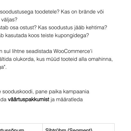
asoodustusega toodetele? Kas on brände või 
 väljas?
astab osa ostust? Kas soodustus jääb kehtima?
b kasutada koos teiste kupongidega?
 on sul lihtne seadistada WooCommerce'i 
vältida olukorda, kus müüd tooteid alla omahinna, 
a".
 sooduskoodi, pane paika kampaania 
ada 
väärtuspakkumist
 ja määratleda 
ärtussõnum 
Sihtrühm (Segment)