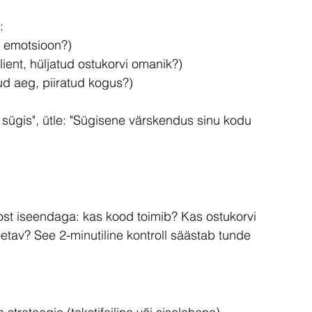
:
, emotsioon?)
klient, hüljatud ostukorvi omanik?)
tud aeg, piiratud kogus?)
sügis", ütle: "Sügisene värskendus sinu kodu 
biost iseendaga: kas kood toimib? Kas ostukorvi 
etav? See 2-minutiline kontroll säästab tunde 