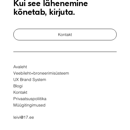
Kui see lähenemine
kõnetab, kirjuta.
Kontakt
Avaleht
Veebileht+broneerimisüsteem
UX Brand System
Blogi
Kontakt
Privaatsuspoliitika
Müügitingimused
leivi@17.ee