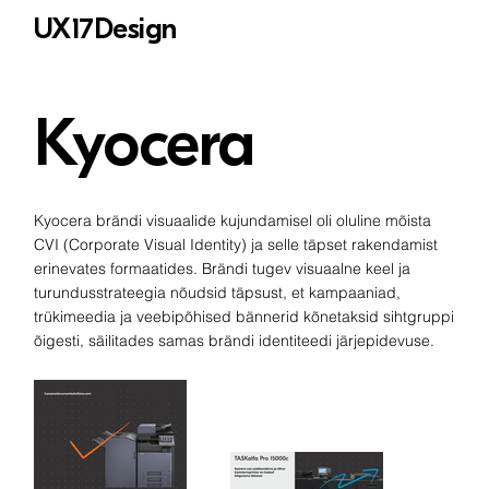
UX17Design
Kyocera
Kyocera brändi visuaalide kujundamisel oli oluline mõista
CVI (Corporate Visual Identity) ja selle täpset rakendamist
erinevates formaatides. Brändi tugev visuaalne keel ja
turundusstrateegia nõudsid täpsust, et kampaaniad,
trükimeedia ja veebipõhised bännerid kõnetaksid sihtgruppi
õigesti, säilitades samas brändi identiteedi järjepidevuse.