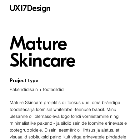
UX17Design
Mature
Skincare
Project type
Pakendidisain + tootesildid
Mature Skincare projektis oli fookus uue, oma brändiga
toodetesarja loomisel whitelabel-teenuse baasil. Minu
ülesanne oli olemasoleva logo fondi vormistamine ning
minimalistlike pakendi- ja sildidisainide loomine erinevatele
tootegruppidele. Disaini eesmärk oli lihtsus ja ajatus, et
visuaalid sobituksid paindlikult väga erinevatele pindadele