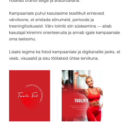
hoiavad brändi selge ja äratuntavana.
Kampaaniate puhul kasutasime teadlikult erinevaid
värvitoone, et eristada sõnumeid, perioode ja
treeningfookuseid. Värv toimib siin süsteemina — aitab
kasutajal kiiremini orienteeruda ja annab igale kampaaniale
oma iseloomu.
Lisaks tegime ka fotod kampaaniate ja digikanalite jaoks, et
veeb, visuaalid ja sisu töötaksid ühtse tervikuna.