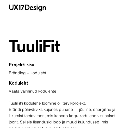
UX17Design
TuuliFit
Projekti sisu
Bränding + koduleht
Koduleht
Vaata valminud kodulehte
TuuliFit’i kodulehe loomine oli tervikprojekt.
Brändi põhivärviks kujunes punane — jõuline, energiline ja
liikumist toetav toon, mis kannab kogu kodulehe visuaalset
joont. Sellele lisandusid logo ja muud kujundused, mis